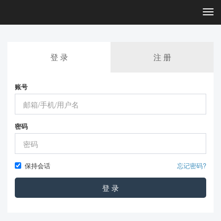
Togg
navi
登 录
注 册
账号
密码
保持会话
忘记密码?
登 录