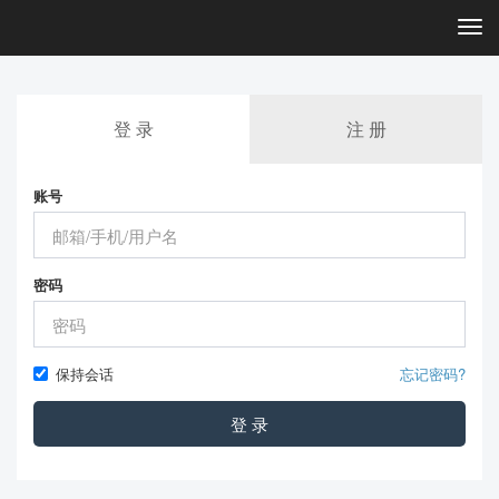
Togg
navi
登 录
注 册
账号
密码
保持会话
忘记密码?
登 录