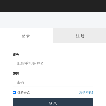
登 录
注 册
账号
密码
保持会话
忘记密码?
登 录