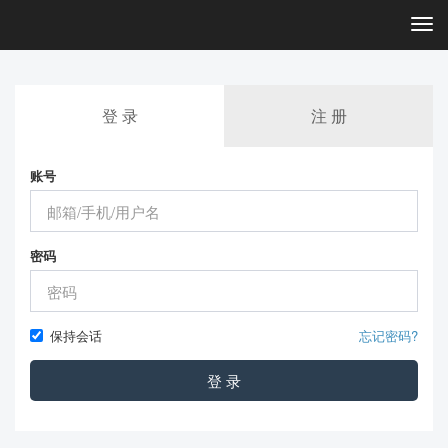
Togg
navi
登 录
注 册
账号
密码
保持会话
忘记密码?
登 录